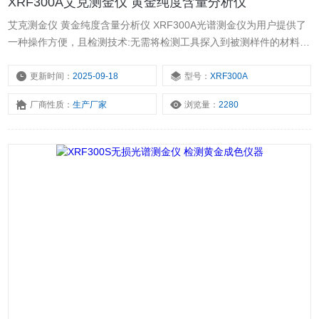
XRF300A艾克测金仪 黄金纯度含量分析仪
艾克测金仪 黄金纯度含量分析仪 XRF300A光谱测金仪为用户提供了
一种操作方便，且检测技术:无需将检测工具探入到被测样件的材料
中，也不会损坏被测样件，即可获得样件的合金化学成份信息，判断
出样件的克拉等级。无论您是购买黄金等贵金属，还是出售或生产珠
更新时间：
2025-09-18
型号：
XRF300A
宝，或是制造金属，抑或是回收废旧金属，您都需要掌握-种可以极为
厂商性质：
生产厂家
浏览量：
2280
精确地判断克拉等级以及其它贵金属与非贵金属含量的快速方法。