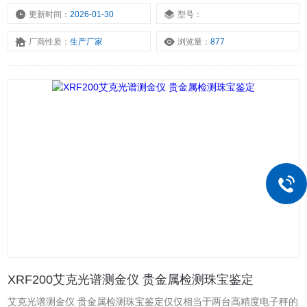
术背景即可快速上手，外形小巧精美。依托X射线荧光光谱技术，60
更新时间：
2026-01-30
型号：
秒即可完成精准检测，分析范围覆盖1%-99.99%，精度达±0.1%，可
厂商性质：
生产厂家
浏览量：
877
检测金、银、铂、钯、铜等金属元素。
XRF200艾克光谱测金仪 贵金属检测珠宝鉴定
艾克光谱测金仪 贵金属检测珠宝鉴定仅仅相当于两台高精度电子秤的