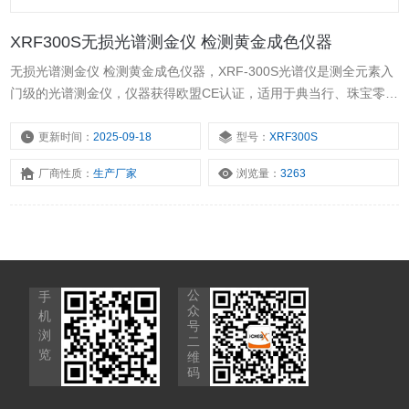
XRF300S无损光谱测金仪 检测黄金成色仪器
无损光谱测金仪 检测黄金成色仪器，XRF-300S光谱仪是测全元素入
门级的光谱测金仪，仪器获得欧盟CE认证，适用于典当行、珠宝零售
店、珠宝教育机构、银饰品厂和小型旧金回收店。
更新时间：
2025-09-18
型号：
XRF300S
厂商性质：
生产厂家
浏览量：
3263
公
手
众
机
号
浏
二
览
维
码