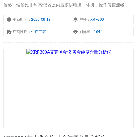
价格，性价比非常高;仪器是内置摸屏电脑一体机，操作便捷流畅，外
形精美，能实现简单、快速、高效检测之目的。该机型获得欧盟 CE
认证、欧盟 ROHS 认证、美国 FCC认证，也获得国家计量证书，适
更新时间：
2025-09-18
型号：
XRF200
用于典当行、珠宝零售店、珠宝教育培训机构、K金首饰厂、银饰品
厂商性质：
生产厂家
浏览量：
1644
厂和小型旧金回收店等。