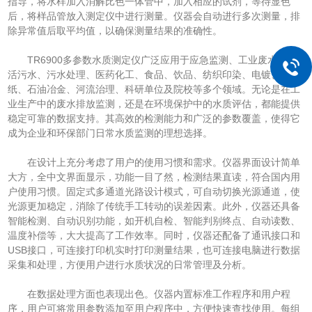
指导，将水样加入消解比色一体管中，加入相应的试剂，等待显色
后，将样品管放入测定仪中进行测量。仪器会自动进行多次测量，排
除异常值后取平均值，以确保测量结果的准确性。
TR6900多参数水质测定仪广泛应用于应急监测、工业废水、生
活污水、污水处理、医药化工、食品、饮品、纺织印染、电镀、造
纸、石油冶金、河流治理、科研单位及院校等多个领域。无论是在工
业生产中的废水排放监测，还是在环境保护中的水质评估，都能提供
稳定可靠的数据支持。其高效的检测能力和广泛的参数覆盖，使得它
成为企业和环保部门日常水质监测的理想选择。
在设计上充分考虑了用户的使用习惯和需求。仪器界面设计简单
大方，全中文界面显示，功能一目了然，检测结果直读，符合国内用
户使用习惯。固定式多通道光路设计模式，可自动切换光源通道，使
光源更加稳定，消除了传统手工转动的误差因素。此外，仪器还具备
智能检测、自动识别功能，如开机自检、智能判别终点、自动读数、
温度补偿等，大大提高了工作效率。同时，仪器还配备了通讯接口和
USB接口，可连接打印机实时打印测量结果，也可连接电脑进行数据
采集和处理，方便用户进行水质状况的日常管理及分析。
在数据处理方面也表现出色。仪器内置标准工作程序和用户程
序，用户可将常用参数添加至用户程序中，方便快速查找使用。每组