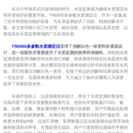
在当今环保意识日益增强的时代，水质监测成为确保水资源安全
和环境保护的重要手段。TR6900多参数水质测定仪，作为一款集成
了技术和智能功能的设备，为水质监测提供了高效、精准的解决方
案。本文将详细介绍工作原理、操作流程、应用领域以及其优势，以
展现其在水质监测领域的广泛应用价值。
TR6900多参数水质测定仪
采用了消解比色一体管和多通道设
计，这一创新技术显著提升了水质监测的效率和准确性。
传统的水质
监测需要使用消解管对水样进行消解，再将液体转移至比色皿进行吸
光度的读取和计算，操作繁琐且存在液体转移过程中的误差和安全风
险。而它则通过消解比色一体管，实现了样品的消解和结果读取共用
一支反应管，无需再将液体转移，大大减少了操作步骤和人为误差，
提高了实验的安全性。
在操作流程上，以其智能化的设计，简化了水质监测的复杂性。
仪器内置了多种水质参数的检测方法，包括化学需氧量(COD)、氨
氮、总磷、总氮、重金属等数十种常规污染参数，用户可根据实际需
求选择相应的检测参数。在测试前，用户需要对水样进行预处理，如
检查水样的pH值、过滤不溶物、采用絮凝沉淀法或蒸馏法处理浑浊或
颜色较深的水样等。在预处理完成后，用户只需按照仪器操作手册的