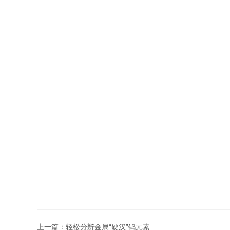
上一篇：
轻松分辨金属“硬汉”钨元素