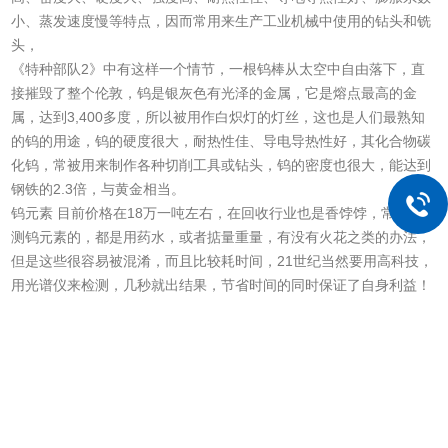
小、蒸发速度慢等特点，因而常用来生产工业机械中使用的钻头和铣
头，
《特种部队2》中有这样一个情节，一根钨棒从太空中自由落下，直
接摧毁了整个伦敦，钨是银灰色有光泽的金属，它是熔点最高的金
属，达到3,400多度，所以被用作白炽灯的灯丝，这也是人们最熟知
的钨的用途，钨的硬度很大，耐热性佳、导电导热性好，其化合物碳
化钨，常被用来制作各种切削工具或钻头，钨的密度也很大，能达到
钢铁的2.3倍，与黄金相当。
钨元素 目前价格在18万一吨左右，在回收行业也是香饽饽，常用检
测钨元素的，都是用药水，或者掂量重量，有没有火花之类的办法，
但是这些很容易被混淆，而且比较耗时间，21世纪当然要用高科技，
用光谱仪来检测，几秒就出结果，节省时间的同时保证了自身利益！