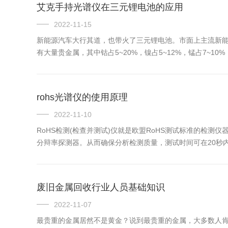
艾克手持光谱仪在三元锂电池的应用
2022-11-15
新能源汽车大行其道，也带火了三元锂电池。市面上主流新能
有大量贵金属，其中钴占5~20%，镍占5~12%，锰占7~
也较差，在250-300摄氏度就会发生分解，在这样一种稳
rohs光谱仪的使用原理
2022-11-10
RoHS检测(检查并测试)仪就是欧盟RoHS测试标准的检
分辩率探测器。从而确保分析检测质量，测试时间可在20秒内完成。简
PBDE，多溴联苯PBB六种有害物质的仪器。RoHS检测仪目前市场上常
废旧金属回收行业人员基础知识
2022-11-07
最贵重的金属居然不是黄金？说到最贵重的金属，大多数人