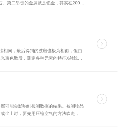
。第二昂贵的金属就是钯金，其实在2001
气中高达90％的所有有害气体转化为毒...
的方法相同，最后得到的波谱也极为相似，但由
光束色散后，测定各种元素的特征X射线波
助高分辨率敏感半导体检查仪器与多道分析
，都可能会影响到检测数据的结果。被测物品
物或尘土时，要先用压缩空气的方法吹走，再
要使用清洁剂，或液体清洁用品进行清洁，以