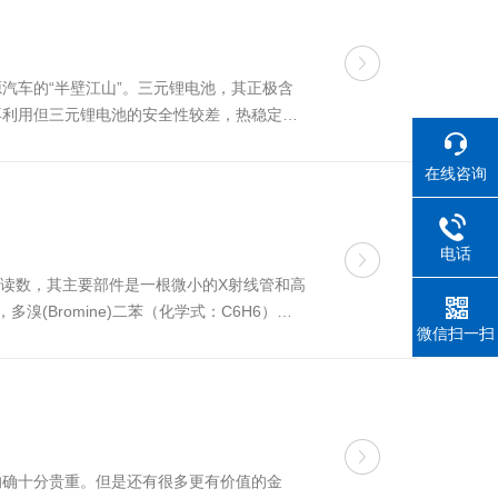
汽车的“半壁江山”。三元锂电池，其正极含
收再利用但三元锂电池的安全性较差，热稳定性
光谱仪，便可快速对三元锂电...
在线咨询
电话
送、读数，其主要部件是一根微小的X射线管和高
溴(Bromine)二苯（化学式：C6H6）醚
微信扫一扫
的确十分贵重。但是还有很多更有价值的金