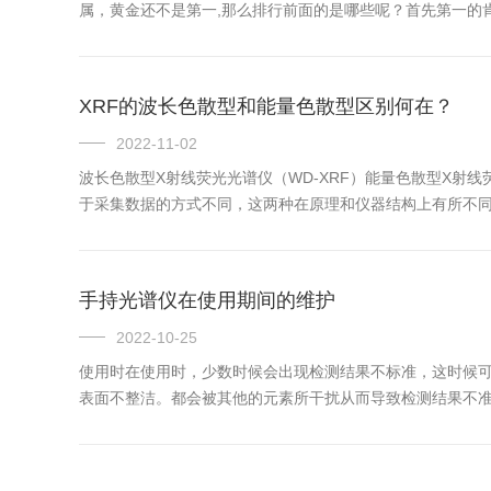
属，黄金还不是第一,那么排行前面的是哪些呢？首先第一的
年至2018年之间，钯金的价值低于黄金和铂金，在2019年
XRF的波长色散型和能量色散型区别何在？
2022-11-02
波长色散型X射线荧光光谱仪（WD-XRF）能量色散型X射
于采集数据的方式不同，这两种在原理和仪器结构上有所不
长和强度，从而测定各种元素的含量。一般由光源（X-射线
器...
手持光谱仪在使用期间的维护
2022-10-25
使用时在使用时，少数时候会出现检测结果不标准，这时候
表面不整洁。都会被其他的元素所干扰从而导致检测结果不
用一小块湿纱布进行清理，要擦拭的也要用超细纤维的布料
防划伤屏幕。...