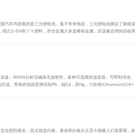
源汽车均搭载的是三元锂电池。毫不夸张地说，三元锂电池撑起了新能源
10%，锂占2~5%和７％塑料，所含金属大多是稀有金属，应该被合理的回
定性不高的情况下，出厂时避免不合格产品流通到市场上是首要的。使用手持式
测仪器设备。ROHS分析仪确保无放射性，多种可选择的滤波器。可即时传
单的说就是测试铅Pb，镉Cd，汞Hg，六价铬(Chromium)Cr6+，多
见的类型(type)是X射线荧光（fluorescenc...
肯定会想到黄金，其次就是白银。黄金和白银从古至今都被人们喜爱着，