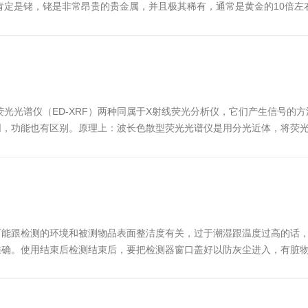
肯定是铑，铑是非常昂贵的贵金属，并且极其稀有，通常是黄金的10倍左右
2月开始，钯的价格超过了黄金，钯金最常见的用途是催化转化器，可将汽车废
线荧光光谱仪（ED-XRF）两种同属于X射线荧光分析仪，它们产生信号
同，功能也有区别。原理上：波长色散型荧光光谱仪是用分光近体，将荧光
管），样品室，分光晶体和检测系统等组成。能量色散型荧光光谱仪是借
可能跟检测的环境和被测物品表面整洁度有关，过于潮湿跟温度过高的话
准确。使用结束后检测结束后，要把检测器窗口盖好以防灰尘进入，有脏
。触摸屏需要定期使用柔软、不掉毛的，或超细纤维的布料进行清理。不