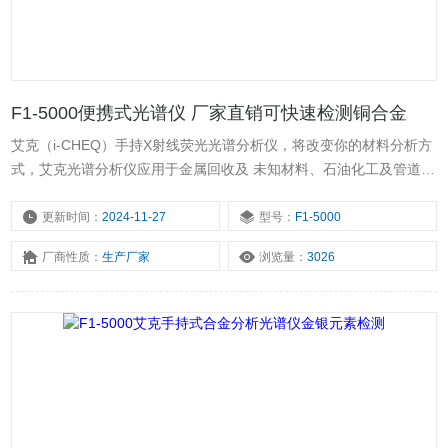
F1-5000便携式光谱仪 厂家直销可快速检测铜合金
艾克（i-CHEQ）手持X射线荧光光谱分析仪，将改变你的材料分析方
式，艾克光谱分析仪应用于金属回收及 未知材料、石油化工及管道、
不锈钢模具钢、贵重及特种合金等检测。 便携式光谱仪 厂家直销可
快速检测铜合金，轻巧便携、坚固耐用，其符合人体工学设计，只需
更新时间：
2024-11-27
型号：
F1-5000
轻轻按下按钮，即可进行无损的元 素分析，告别高成本、耗时长的实
厂商性质：
生产厂家
浏览量：
3026
验室检测，让你真正体验到“口袋中的实验室”所带来的便捷。