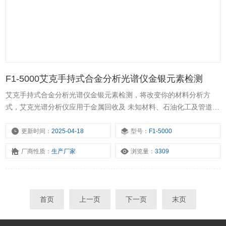
F1-5000艾克手持式合金分析光谱仪金银元素检测
艾克手持式合金分析光谱仪金银元素检测，将改变你的材料分析方
式，艾克光谱分析仪应用于金属回收及 未知材料、石油化工及管道、
不锈钢模具钢、贵重及特种合金等检测。光谱仪轻巧便携、坚固耐
用，具有人体工学设计，只需轻轻按下按钮，即可进行无损的元素分
更新时间：
2025-04-18
型号：
F1-5000
析，告别高成本、耗时长的实验室检测，让你真正体验到“口袋中的实
厂商性质：
生产厂家
浏览量：
3309
验室”所带来的便捷。
首页
上一页
下一页
末页