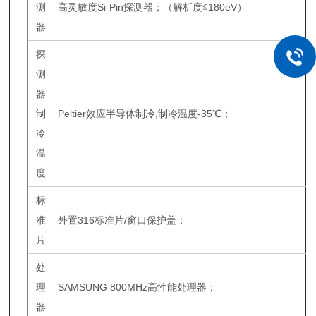
测
高灵敏度Si-Pin探测器；（解析度≦180eV）
器
探
测
器
制
Peltier效应半导体制冷,制冷温度-35℃；
冷
温
度
标
准
外置316标准片/窗口保护盖；
片
处
理
SAMSUNG 800MHz高性能处理器；
器