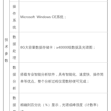
操
作
Microsoft Windows CE系统；
系
统
数
技
据
术
8G大容量数据存储卡：≥40000组数据及光谱图；
处
参
理
数
数
据
搭载专业智能分析软件，具有智能化、速度快、操作简
分
单等优点。整个分析过程仅需数秒便可完成；
析
数
据
精确到百分比（％）显示，光谱或峰强度（计数率）