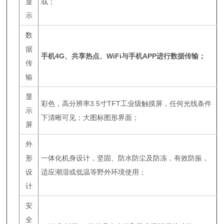
显
或；
示
数
据
手机4G、共享热点、WiFi与手机APP进行数据传输；
传
输
显
彩色，高分辨率3.5寸TFT工业级触摸屏，任何光线条件
示
下清晰可见；大图标图形界面；
屏
外
形
一体化机身设计，坚固、防水防尘及防冻，有效防振，
设
适应潮湿或低温等野外环境使用；
计
安
全