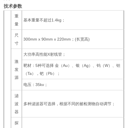
技术参数
重
基本重量不超过1.4kg；
量
尺
300mm x 90mm x 220mm；(长宽高)
寸
大功率高性能X射线管；
激
靶材：5种可选择 金（Au）、银（Ag）、钨（W）、钽
发
（Ta），钯（Pb）；
源
电压：35kv；
滤
波
多种滤波器可选择，根据不同的被检测物自动调节；
器
探