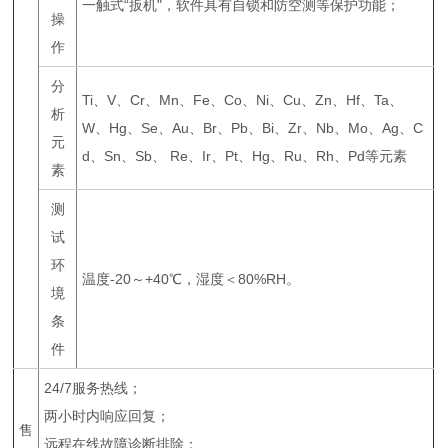
一触式“扳机"，软件具有自锁和防空测等保护功能；
操
作
分
Ti、V、Cr、Mn、Fe、Co、Ni、Cu、Zn、Hf、Ta、
析
W、Hg、Se、Au、Br、Pb、Bi、Zr、Nb、Mo、Ag、C
元
d、Sn、Sb、 Re、Ir、Pt、Hg、Ru、Rh、Pd等元素
素
测
试
环
温度-20～+40℃，湿度＜80%RH。
境
条
件
24/7服务热线；
两小时内响应回复；
售
远程在线故障诊断排除；