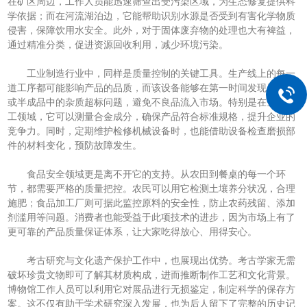
在矿区周边，工作人员能迅速筛查出受污染区域，为生态修复提供科
学依据；而在河流湖泊边，它能帮助识别水源是否受到有害化学物质
侵害，保障饮用水安全。此外，对于固体废弃物的处理也大有裨益，
通过精准分类，促进资源回收利用，减少环境污染。
工业制造行业中，同样是质量控制的关键工具。生产线上的每一
道工序都可能影响产品的品质，而该设备能够在第一时间发现原材料
或半成品中的杂质超标问题，避免不良品流入市场。特别是在金属加
工领域，它可以测量合金成分，确保产品符合标准规格，提升企业的
竞争力。同时，定期维护检修机械设备时，也能借助设备检查磨损部
件的材料变化，预防故障发生。
食品安全领域更是离不开它的支持。从农田到餐桌的每一个环
节，都需要严格的质量把控。农民可以用它检测土壤养分状况，合理
施肥；食品加工厂则可据此监控原料的安全性，防止农药残留、添加
剂滥用等问题。消费者也能受益于此项技术的进步，因为市场上有了
更可靠的产品质量保证体系，让大家吃得放心、用得安心。
考古研究与文化遗产保护工作中，也展现出优势。考古学家无需
破坏珍贵文物即可了解其材质构成，进而推断制作工艺和文化背景。
博物馆工作人员可以利用它对展品进行无损鉴定，制定科学的保存方
案。这不仅有助于学术研究深入发展，也为后人留下了完整的历史记