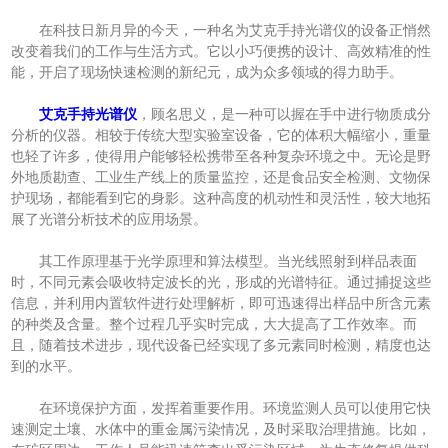
在科技日新月异的今天，一种名为艾克手持光谱仪的设备正悄然
改变着我们的工作与生活方式。它以小巧便携的设计、高效精准的性
能，开启了现场快速检测的新纪元，成为众多领域的得力助手。
艾克手持光谱仪
，顾名思义，是一种可以握在手中进行物质成分
分析的仪器。相较于传统大型实验室设备，它的体积大幅缩小，重量
也轻了许多，使得用户能够轻松携带至各种复杂环境之中。无论是野
外地质勘查、工业生产线上的质量监控，还是食品安全检测、文物保
护现场，都能看到它的身影。这种高度的机动性和灵活性，较大地拓
展了光谱分析技术的应用场景。
其工作原理基于光学原理和算法模型。当光线照射到样品表面
时，不同元素会吸收特定波长的光，形成的光谱特征。通过捕捉这些
信息，并利用内置软件进行处理解析，即可迅速得出样品中所含元素
的种类及含量。整个过程几乎实时完成，大大提高了工作效率。而
且，随着技术进步，现代设备已经实现了多元素同时检测，精度也达
到的水平。
在环境保护方面，发挥着重要作用。环境监测人员可以使用它快
速测定土壤、水体中的重金属污染情况，及时采取治理措施。比如，