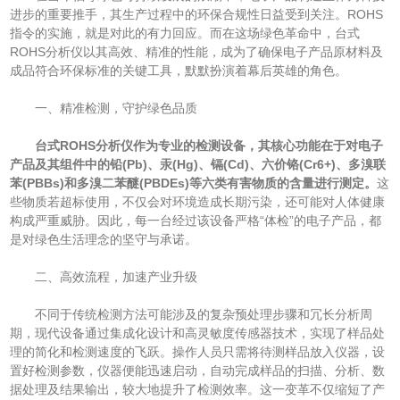
进步的重要推手，其生产过程中的环保合规性日益受到关注。ROHS
指令的实施，就是对此的有力回应。而在这场绿色革命中，台式
ROHS分析仪以其高效、精准的性能，成为了确保电子产品原材料及
成品符合环保标准的关键工具，默默扮演着幕后英雄的角色。
一、精准检测，守护绿色品质
台式ROHS分析仪作为专业的检测设备，其核心功能在于对电子
产品及其组件中的铅(Pb)、汞(Hg)、镉(Cd)、六价铬(Cr6+)、多溴联
苯(PBBs)和多溴二苯醚(PBDEs)等六类有害物质的含量进行测定。
这
些物质若超标使用，不仅会对环境造成长期污染，还可能对人体健康
构成严重威胁。因此，每一台经过该设备严格“体检”的电子产品，都
是对绿色生活理念的坚守与承诺。
二、高效流程，加速产业升级
不同于传统检测方法可能涉及的复杂预处理步骤和冗长分析周
期，现代设备通过集成化设计和高灵敏度传感器技术，实现了样品处
理的简化和检测速度的飞跃。操作人员只需将待测样品放入仪器，设
置好检测参数，仪器便能迅速启动，自动完成样品的扫描、分析、数
据处理及结果输出，较大地提升了检测效率。这一变革不仅缩短了产