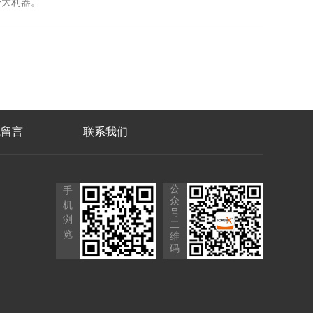
一大利器。
线留言
联系我们
公
手
众
机
号
浏
二
览
维
码