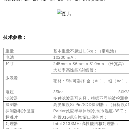
技术参数：
重量
基本重量不超过1.5kg；（带电池）
电池
10200 mA；
尺寸
245mm x 86mm x 310mm；(长宽高)
大功率高性能X射线管；
激发源
靶材：5种可选择 金（Au）、银（Ag）
电压
35kv
50
滤波器
多种滤波器可选择，根据不同的被检测物
探测器
高灵敏度Si-Pin/SDD探测器；（解析度≦1
探测器制冷温度
Peltier效应半导体制冷,制冷温度-35℃；
标准片
外置316标准片/窗口保护盖；
处理器
Intel 2133MHz高性能四核处理器；