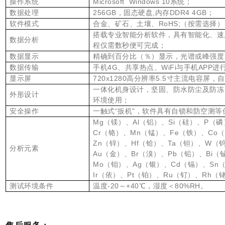
操作系统
Microsoft Windows 10系统；
数据处理
256GB，固态硬盘,内存DDR4 4GB；
软件模式
合金、矿石、土壤、RoHS;（按需选择）
搭载专业智能分析软件，具有智能化、速
数据分析
程仅需数秒便可完成；
数据显示
精确到百分比（％）显示，光谱或峰强度
数据传输
手机4G、共享热点、WiFi与手机APP
显示屏
720x1280高分辨率5.5寸主流电容
一体化机身设计，坚固、防水防尘及防冻
外形设计
环境使用；
安全操作
一触式“扳机"，软件具有自锁和防空测等
Mg（镁）、Al（铝）、Si（硅）、P（
Cr（铬）、Mn（锰）、Fe（铁）、Co
Zn（锌）、Hf（铪）、Ta（钽）、W（
分析元素
Au（金）、Br（溴）、Pb（铅）、Bi（
Mo（钼）、Ag（银）、Cd（镉）、Sn
Ir（依）、Pt（铂）、Ru（钌）、Rh
测试环境条件
温度-20～+40℃，湿度＜80%RH。